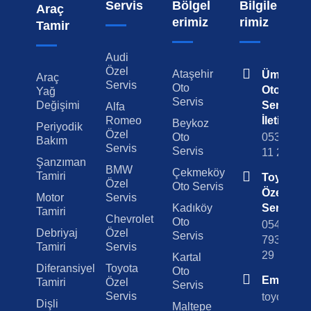
Servis
Bölgel
Bilgile
Araç
erimiz
rimiz
Tamir
Audi
Özel
Ataşehir
Ümraniy
Araç
Servis
Oto
Oto
Yağ
Servis
Değişimi
Servis
Alfa
Romeo
İletişim
Beykoz
Periyodik
Özel
Oto
0538 501
Bakım
Servis
Servis
11 29
Şanzıman
BMW
Çekmeköy
Tamiri
Toyota
Özel
Oto Servis
Özel
Motor
Servis
Kadıköy
Servis
Tamiri
Chevrolet
Oto
0542
Debriyaj
Özel
Servis
793 29
Tamiri
Servis
29
Kartal
Diferansiyel
Toyota
Oto
Email
Tamiri
Özel
Servis
Servis
toyotaoto
Dişli
Maltepe