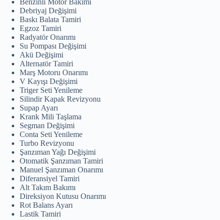
Benzinli Motor Bakımı
Debriyaj Değişimi
Baskı Balata Tamiri
Egzoz Tamiri
Radyatör Onarımı
Su Pompası Değişimi
Akü Değişimi
Alternatör Tamiri
Marş Motoru Onarımı
V Kayışı Değişimi
Triger Seti Yenileme
Silindir Kapak Revizyonu
Supap Ayarı
Krank Mili Taşlama
Segman Değişimi
Conta Seti Yenileme
Turbo Revizyonu
Şanzıman Yağı Değişimi
Otomatik Şanzıman Tamiri
Manuel Şanzıman Onarımı
Diferansiyel Tamiri
Alt Takım Bakımı
Direksiyon Kutusu Onarımı
Rot Balans Ayarı
Lastik Tamiri