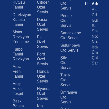
Kutusu
Citroen
Oto
Adres
Tamiri
Özel
Servis
Alemdağ
Servis
Direksiyon
Cd.
Pendik
Kutusu
Dacia
Gümrükçü
Oto
Tamiri
Özel
Servis
Sanayi
Servis
Sitesi A B
Motor
Sancaktepe
No:179
Revizyon
Fiat
Oto Servis
Yenileme
Özel
No:23
Sultanbeyli
Servis
İstanbul /
Turbo
Oto Servis
Ümraniye
Tamiri
Ford
Şile
Çakmak
Revizyon
Özel
Oto
Sanayi
Servis
Araç
Servis
Fren
Honda
Tuzla
Tamiri
Özel
Oto
Servis
Araç
Servis
Arıza
Hyundai
Ümraniye
Tespit
Özel
Oto
Servis
Baskı
Servis
Balata
Kia