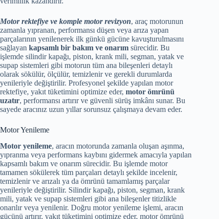
verimlilik kazandırır.
Motor rektefiye ve komple motor revizyon
, araç motorunun
zamanla yıpranan, performansı düşen veya arıza yapan
parçalarının yenilenerek ilk günkü gücüne kavuşturulmasını
sağlayan
kapsamlı bir bakım ve onarım
sürecidir. Bu
işlemde silindir kapağı, piston, krank mili, segman, yatak ve
supap sistemleri gibi motorun tüm ana bileşenleri detaylı
olarak sökülür, ölçülür, temizlenir ve gerekli durumlarda
yenileriyle değiştirilir. Profesyonel şekilde yapılan motor
rektefiye, yakıt tüketimini optimize eder,
motor ömrünü
uzatır
, performansı artırır ve güvenli sürüş imkânı sunar. Bu
sayede aracınız uzun yıllar sorunsuz çalışmaya devam eder.
Motor Yenileme
Motor yenileme
, aracın motorunda zamanla oluşan aşınma,
yıpranma veya performans kaybını gidermek amacıyla yapılan
kapsamlı bakım ve onarım sürecidir. Bu işlemde motor
tamamen sökülerek tüm parçaları detaylı şekilde incelenir,
temizlenir ve arızalı ya da ömrünü tamamlamış parçalar
yenileriyle değiştirilir. Silindir kapağı, piston, segman, krank
mili, yatak ve supap sistemleri gibi ana bileşenler titizlikle
onarılır veya yenilenir. Doğru motor yenileme işlemi, aracın
gücünü artırır, yakıt tüketimini optimize eder, motor ömrünü