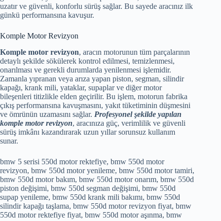
uzatır ve güvenli, konforlu sürüş sağlar. Bu sayede aracınız ilk
günkü performansına kavuşur.
Komple Motor Revizyon
Komple motor revizyon
, aracın motorunun tüm parçalarının
detaylı şekilde sökülerek kontrol edilmesi, temizlenmesi,
onarılması ve gerekli durumlarda yenilenmesi işlemidir.
Zamanla yıpranan veya arıza yapan piston, segman, silindir
kapağı, krank mili, yataklar, supaplar ve diğer motor
bileşenleri titizlikle elden geçirilir. Bu işlem, motorun fabrika
çıkış performansına kavuşmasını, yakıt tüketiminin düşmesini
ve ömrünün uzamasını sağlar.
Profesyonel şekilde yapılan
komple motor revizyon
, aracınıza güç, verimlilik ve güvenli
sürüş imkânı kazandırarak uzun yıllar sorunsuz kullanım
sunar.
bmw 5 serisi 550d motor rektefiye, bmw 550d motor
revizyon, bmw 550d motor yenileme, bmw 550d motor tamiri,
bmw 550d motor bakım, bmw 550d motor onarım, bmw 550d
piston değişimi, bmw 550d segman değişimi, bmw 550d
supap yenileme, bmw 550d krank mili bakımı, bmw 550d
silindir kapağı taşlama, bmw 550d motor revizyon fiyat, bmw
550d motor rektefiye fiyat, bmw 550d motor aşınma, bmw