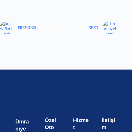
PREVIOUS
NEXT
Özel
Hizme
İletişi
Ümra
Oto
t
m
niye