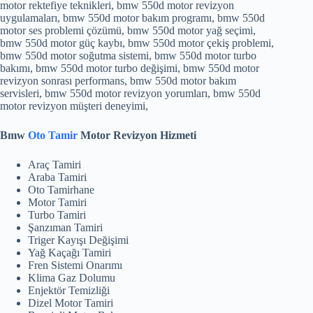
motor rektefiye teknikleri, bmw 550d motor revizyon
uygulamaları, bmw 550d motor bakım programı, bmw 550d
motor ses problemi çözümü, bmw 550d motor yağ seçimi,
bmw 550d motor güç kaybı, bmw 550d motor çekiş problemi,
bmw 550d motor soğutma sistemi, bmw 550d motor turbo
bakımı, bmw 550d motor turbo değişimi, bmw 550d motor
revizyon sonrası performans, bmw 550d motor bakım
servisleri, bmw 550d motor revizyon yorumları, bmw 550d
motor revizyon müşteri deneyimi,
Bmw
Oto Tamir
Motor Revizyon Hizmeti
Araç Tamiri
Araba Tamiri
Oto Tamirhane
Motor Tamiri
Turbo Tamiri
Şanzıman Tamiri
Triger Kayışı Değişimi
Yağ Kaçağı Tamiri
Fren Sistemi Onarımı
Klima Gaz Dolumu
Enjektör Temizliği
Dizel Motor Tamiri