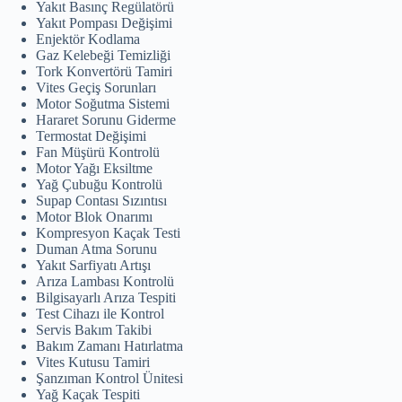
Yakıt Basınç Regülatörü
Yakıt Pompası Değişimi
Enjektör Kodlama
Gaz Kelebeği Temizliği
Tork Konvertörü Tamiri
Vites Geçiş Sorunları
Motor Soğutma Sistemi
Hararet Sorunu Giderme
Termostat Değişimi
Fan Müşürü Kontrolü
Motor Yağı Eksiltme
Yağ Çubuğu Kontrolü
Supap Contası Sızıntısı
Motor Blok Onarımı
Kompresyon Kaçak Testi
Duman Atma Sorunu
Yakıt Sarfiyatı Artışı
Arıza Lambası Kontrolü
Bilgisayarlı Arıza Tespiti
Test Cihazı ile Kontrol
Servis Bakım Takibi
Bakım Zamanı Hatırlatma
Vites Kutusu Tamiri
Şanzıman Kontrol Ünitesi
Yağ Kaçak Tespiti