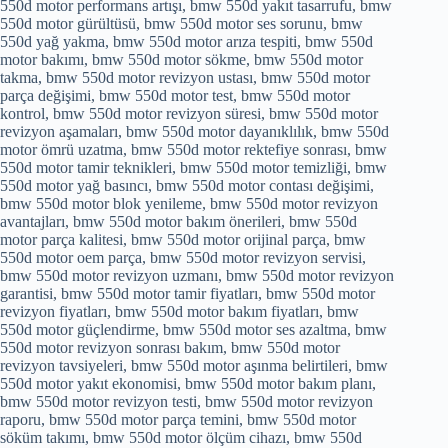
550d motor performans artışı, bmw 550d yakıt tasarrufu, bmw
550d motor gürültüsü, bmw 550d motor ses sorunu, bmw
550d yağ yakma, bmw 550d motor arıza tespiti, bmw 550d
motor bakımı, bmw 550d motor sökme, bmw 550d motor
takma, bmw 550d motor revizyon ustası, bmw 550d motor
parça değişimi, bmw 550d motor test, bmw 550d motor
kontrol, bmw 550d motor revizyon süresi, bmw 550d motor
revizyon aşamaları, bmw 550d motor dayanıklılık, bmw 550d
motor ömrü uzatma, bmw 550d motor rektefiye sonrası, bmw
550d motor tamir teknikleri, bmw 550d motor temizliği, bmw
550d motor yağ basıncı, bmw 550d motor contası değişimi,
bmw 550d motor blok yenileme, bmw 550d motor revizyon
avantajları, bmw 550d motor bakım önerileri, bmw 550d
motor parça kalitesi, bmw 550d motor orijinal parça, bmw
550d motor oem parça, bmw 550d motor revizyon servisi,
bmw 550d motor revizyon uzmanı, bmw 550d motor revizyon
garantisi, bmw 550d motor tamir fiyatları, bmw 550d motor
revizyon fiyatları, bmw 550d motor bakım fiyatları, bmw
550d motor güçlendirme, bmw 550d motor ses azaltma, bmw
550d motor revizyon sonrası bakım, bmw 550d motor
revizyon tavsiyeleri, bmw 550d motor aşınma belirtileri, bmw
550d motor yakıt ekonomisi, bmw 550d motor bakım planı,
bmw 550d motor revizyon testi, bmw 550d motor revizyon
raporu, bmw 550d motor parça temini, bmw 550d motor
söküm takımı, bmw 550d motor ölçüm cihazı, bmw 550d