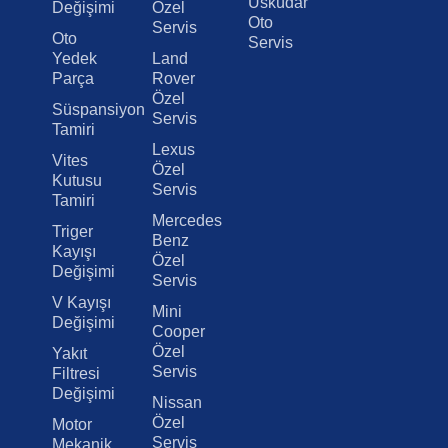
Üsküdar
Değişimi
Özel
Oto
Servis
Oto
Servis
Yedek
Land
Parça
Rover
Özel
Süspansiyon
Servis
Tamiri
Lexus
Vites
Özel
Kutusu
Servis
Tamiri
Mercedes
Triger
Benz
Kayışı
Özel
Değişimi
Servis
V Kayışı
Mini
Değişimi
Cooper
Özel
Yakıt
Servis
Filtresi
Değişimi
Nissan
Özel
Motor
Servis
Mekanik