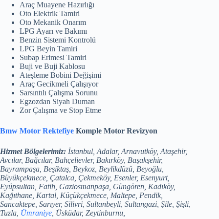
Araç Muayene Hazırlığı
Oto Elektrik Tamiri
Oto Mekanik Onarım
LPG Ayarı ve Bakımı
Benzin Sistemi Kontrolü
LPG Beyin Tamiri
Subap Erimesi Tamiri
Buji ve Buji Kablosu
Ateşleme Bobini Değişimi
Araç Gecikmeli Çalışıyor
Sarsıntılı Çalışma Sorunu
Egzozdan Siyah Duman
Zor Çalışma ve Stop Etme
Bmw Motor Rektefiye
Komple Motor Revizyon
Hizmet Bölgelerimiz:
İstanbul, Adalar, Arnavutköy, Ataşehir,
Avcılar, Bağcılar, Bahçelievler, Bakırköy, Başakşehir,
Bayrampaşa, Beşiktaş, Beykoz, Beylikdüzü, Beyoğlu,
Büyükçekmece, Çatalca, Çekmeköy, Esenler, Esenyurt,
Eyüpsultan, Fatih, Gaziosmanpaşa, Güngören, Kadıköy,
Kağıthane, Kartal, Küçükçekmece, Maltepe, Pendik,
Sancaktepe, Sarıyer, Silivri, Sultanbeyli, Sultangazi, Şile, Şişli,
Tuzla,
Ümraniye
, Üsküdar, Zeytinburnu,