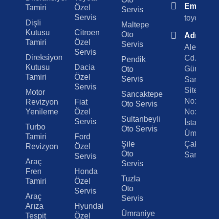
Email
Tamiri
Özel
Servis
Servis
toyotaoto
Dişli
Maltepe
Kutusu
Citroen
Oto
Adres
Tamiri
Özel
Servis
Alemdağ
Servis
Direksiyon
Cd.
Pendik
Kutusu
Dacia
Gümrükçü
Oto
Tamiri
Özel
Servis
Sanayi
Servis
Sitesi A B
Motor
Sancaktepe
No:179
Revizyon
Fiat
Oto Servis
Yenileme
Özel
No:23
Sultanbeyli
Servis
İstanbul /
Turbo
Oto Servis
Ümraniye
Tamiri
Ford
Şile
Çakmak
Revizyon
Özel
Oto
Sanayi
Servis
Araç
Servis
Fren
Honda
Tuzla
Tamiri
Özel
Oto
Servis
Araç
Servis
Arıza
Hyundai
Ümraniye
Tespit
Özel