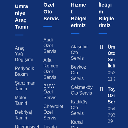
Özel
Hizme
İletişi
Ümra
Oto
t
m
niye
Servis
Bölgel
Bilgile
Araç
erimiz
rimiz
Tamir
Audi
Özel
Ataşehir
Ümraniy
Araç
Servis
Oto
Oto
Yağ
Servis
Değişimi
Servis
Alfa
Romeo
İletişim
Beykoz
Periyodik
Özel
Oto
0538 501
Bakım
Servis
Servis
11 29
Şanzıman
BMW
Çekmeköy
Tamiri
Toyota
Özel
Oto Servis
Özel
Motor
Servis
Kadıköy
Servis
Tamiri
Chevrolet
Oto
0542
Debriyaj
Özel
Servis
793 29
Tamiri
Servis
29
Kartal
Diferansiyel
Toyota
Oto