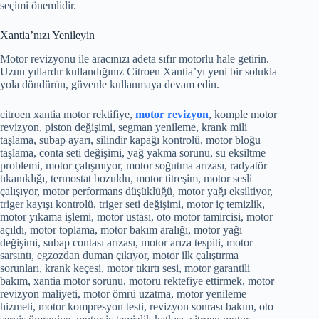
seçimi önemlidir.
Xantia’nızı Yenileyin
Motor revizyonu ile aracınızı adeta sıfır motorlu hale getirin.
Uzun yıllardır kullandığınız Citroen Xantia’yı yeni bir solukla
yola döndürün, güvenle kullanmaya devam edin.
citroen xantia motor rektifiye,
motor revizyon
, komple motor
revizyon, piston değişimi, segman yenileme, krank mili
taşlama, subap ayarı, silindir kapağı kontrolü, motor bloğu
taşlama, conta seti değişimi, yağ yakma sorunu, su eksiltme
problemi, motor çalışmıyor, motor soğutma arızası, radyatör
tıkanıklığı, termostat bozuldu, motor titreşim, motor sesli
çalışıyor, motor performans düşüklüğü, motor yağı eksiltiyor,
triger kayışı kontrolü, triger seti değişimi, motor iç temizlik,
motor yıkama işlemi, motor ustası, oto motor tamircisi, motor
açıldı, motor toplama, motor bakım aralığı, motor yağı
değişimi, subap contası arızası, motor arıza tespiti, motor
sarsıntı, egzozdan duman çıkıyor, motor ilk çalıştırma
sorunları, krank keçesi, motor tıkırtı sesi, motor garantili
bakım, xantia motor sorunu, motoru rektefiye ettirmek, motor
revizyon maliyeti, motor ömrü uzatma, motor yenileme
hizmeti, motor kompresyon testi, revizyon sonrası bakım, oto