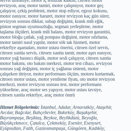
servis ümraniye, motor iç temizlik katkısı, citroen motor
revizyon, araç motor tamiri, motor çalışmıyor, motor geç
çalışıyor, çekiş problemi, motor stop ediyor, egzoz kokusu,
motor ısınıyor, motor hararet, motor revizyon kaç gün sürer,
revizyon sonrası dikkat, subap değişimi, krank mili eğik,
piston segman uyumsuzluğu, segman yerleştirme, motor
taşlama ölçüleri, krank mili balans, motor revizyon garantisi,
motor bloğu çatlak, yağ pompası değişimi, motor sıfırlama,
motor tamiri nasıl yapılır, motor sök tak hizmeti, motor
rektefiye aşamaları, motor ustası önerisi, citroen özel servis,
citroen xantia servis, citroen xantia tamir, motor aşırı ısınıyor,
motor yağ basıncı düşük, motor sesli çalışıyor, citroen xantia
motor bakımı, oto bakım merkezi, motor test cihazı, revizyon
sonrası yağ değişimi, motor iç yağlama sistemi, motor
çalışırken titriyor, motor performans ölçüm, motoru kurtarmak,
citroen motor ustası, motor yenileme fiyatı, oto motor revizyon
merkezi, motor revizyon sonrası test, motor performans
yükseltme, araç motor ses yapıyor, motor ustası tavsiye,
citroen xantia rektefiye, araç motor ömrü
Hizmet Bölgelerimiz:
İstanbul, Adalar, Arnavutköy, Ataşehir,
Avcılar, Bağcılar, Bahçelievler, Bakırköy, Başakşehir,
Bayrampaşa, Beşiktaş, Beykoz, Beylikdüzü, Beyoğlu,
Büyükçekmece, Çatalca, Çekmeköy, Esenler, Esenyurt,
Eyüpsultan, Fatih, Gaziosmanpaşa, Güngören, Kadıköy,