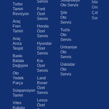
Sultanbeyli
Servis
İstanbul /
Turbo
Oto Servis
Ümraniye
Tamiri
Ford
Şile
Çakmak
Revizyon
Özel
Oto
Sanayi
Servis
Araç
Servis
Fren
Honda
Tuzla
Tamiri
Özel
Oto
Servis
Araç
Servis
Arıza
Hyundai
Ümraniye
Tespit
Özel
Oto
Servis
Baskı
Servis
Balata
Kia
Üsküdar
Değişimi
Özel
Oto
Servis
Oto
Servis
Yedek
Land
Parça
Rover
Özel
Süspansiyon
Servis
Tamiri
Lexus
Vites
Özel
Kutusu