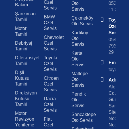
Özel
Oto
0538 501
Bakım
Servis
Servis
11 29
Şanzıman
BMW
Çekmeköy
Tamiri
Toyota
Özel
Oto Servis
Özel
Motor
Servis
Kadıköy
Servis
Tamiri
Chevrolet
Oto
0542
Debriyaj
Özel
Servis
793 29
Tamiri
Servis
29
Kartal
Diferansiyel
Toyota
Oto
Email
Tamiri
Özel
Servis
Servis
toyotaoto
Dişli
Maltepe
Kutusu
Citroen
Oto
Adres
Tamiri
Özel
Servis
Alemdağ
Servis
Direksiyon
Cd.
Pendik
Kutusu
Dacia
Gümrükçü
Oto
Tamiri
Özel
Servis
Sanayi
Servis
Sitesi A B
Motor
Sancaktepe
No:179
Revizyon
Fiat
Oto Servis
Yenileme
Özel
No:23