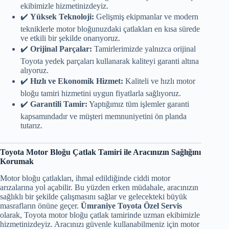
ekibimizle hizmetinizdeyiz.
✔️
Yüksek Teknoloji:
Gelişmiş ekipmanlar ve modern
tekniklerle motor bloğunuzdaki çatlakları en kısa sürede
ve etkili bir şekilde onarıyoruz.
✔️
Orijinal Parçalar:
Tamirlerimizde yalnızca orijinal
Toyota yedek parçaları kullanarak kaliteyi garanti altına
alıyoruz.
✔️
Hızlı ve Ekonomik Hizmet:
Kaliteli ve hızlı motor
bloğu tamiri hizmetini uygun fiyatlarla sağlıyoruz.
✔️
Garantili Tamir:
Yaptığımız tüm işlemler garanti
kapsamındadır ve müşteri memnuniyetini ön planda
tutarız.
Toyota Motor Bloğu Çatlak Tamiri ile Aracınızın Sağlığını
Korumak
Motor bloğu çatlakları, ihmal edildiğinde ciddi motor
arızalarına yol açabilir. Bu yüzden erken müdahale, aracınızın
sağlıklı bir şekilde çalışmasını sağlar ve gelecekteki büyük
masrafların önüne geçer.
Ümraniye Toyota Özel Servis
olarak, Toyota motor bloğu çatlak tamirinde uzman ekibimizle
hizmetinizdeyiz. Aracınızı güvenle kullanabilmeniz için motor