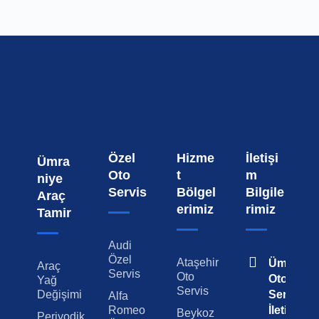
Özel
Hizme
İletişi
Ümra
Oto
t
m
niye
Servis
Bölgel
Bilgile
Araç
erimiz
rimiz
Tamir
Audi
Özel
Ataşehir
Ümraniy
Araç
Servis
Oto
Oto
Yağ
Servis
Değişimi
Servis
Alfa
Romeo
İletişim
Beykoz
Periyodik