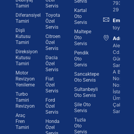
Servis
793 29
Tamiri
Servis
29
Kartal
Diferansiyel
Toyota
Oto
Email
Tamiri
Özel
Servis
Servis
toyotaot
Dişli
Maltepe
Kutusu
Citroen
Oto
Adres
Tamiri
Özel
Servis
Alemdağ
Servis
Direksiyon
Cd.
Pendik
Kutusu
Dacia
Gümrükçü
Oto
Tamiri
Özel
Servis
Sanayi Si
Servis
A Blok
Motor
Sancaktepe
No:179
Revizyon
Fiat
Oto Servis
Yenileme
Özel
No:23
Sultanbeyli
Servis
İstanbul /
Turbo
Oto Servis
Ümraniy
Tamiri
Ford
Şile Oto
Çakmak
Revizyon
Özel
Servis
Sanayi
Servis
Araç
Tuzla
Fren
Honda
Oto
Tamiri
Özel
Servis
Servis