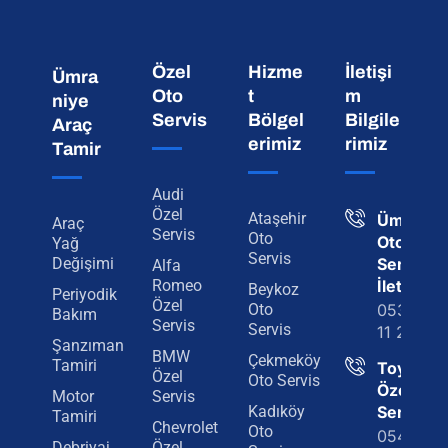
Özel
Hizme
İletişi
Ümra
Oto
t
m
niye
Servis
Bölgel
Bilgile
Araç
erimiz
rimiz
Tamir
Audi
Özel
Ataşehir
Ümraniy
Araç
Servis
Oto
Oto
Yağ
Servis
Değişimi
Servis
Alfa
Romeo
İletişim
Beykoz
Periyodik
Özel
Oto
0538 50
Bakım
Servis
Servis
11 29
Şanzıman
BMW
Çekmeköy
Tamiri
Toyota
Özel
Oto Servis
Özel
Motor
Servis
Kadıköy
Servis
Tamiri
Chevrolet
Oto
0542
Debriyaj
Özel