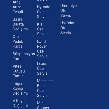
Araç
Ümraniye
Arıza
Hyundai
Oto
Tespit
Özel
Servis
Servis
Baskı
Üsküdar
Balata
Kia
Oto
Değişimi
Özel
Servis
Servis
Oto
Yedek
Land
Parça
Rover
Özel
Süspansiyon
Servis
Tamiri
Lexus
Vites
Özel
Kutusu
Servis
Tamiri
Mercedes
Triger
Benz
Kayışı
Özel
Değişimi
Servis
V Kayışı
Mini
Değişimi
Cooper