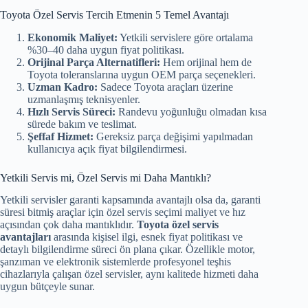
Toyota Özel Servis Tercih Etmenin 5 Temel Avantajı
Ekonomik Maliyet:
Yetkili servislere göre ortalama
%30–40 daha uygun fiyat politikası.
Orijinal Parça Alternatifleri:
Hem orijinal hem de
Toyota toleranslarına uygun OEM parça seçenekleri.
Uzman Kadro:
Sadece Toyota araçları üzerine
uzmanlaşmış teknisyenler.
Hızlı Servis Süreci:
Randevu yoğunluğu olmadan kısa
sürede bakım ve teslimat.
Şeffaf Hizmet:
Gereksiz parça değişimi yapılmadan
kullanıcıya açık fiyat bilgilendirmesi.
Yetkili Servis mi, Özel Servis mi Daha Mantıklı?
Yetkili servisler garanti kapsamında avantajlı olsa da, garanti
süresi bitmiş araçlar için özel servis seçimi maliyet ve hız
açısından çok daha mantıklıdır.
Toyota özel servis
avantajları
arasında kişisel ilgi, esnek fiyat politikası ve
detaylı bilgilendirme süreci ön plana çıkar. Özellikle motor,
şanzıman ve elektronik sistemlerde profesyonel teşhis
cihazlarıyla çalışan özel servisler, aynı kalitede hizmeti daha
uygun bütçeyle sunar.